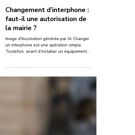
23 juil.
3 min de lecture
Changement d’interphone :
faut-il une autorisation de
la mairie ?
Image d'illustration générée par IA Changer
un interphone est une opération simple.
Toutefois, avant d’installer un équipement
sur une porte d’entrée ou une façade, la
question des démarches peut se poser. En
principe, aucune autorisation de la mairie
n’est nécessaire. Une vérification devient
utile lorsque les travaux modifient une
partie visible de l’immeuble ou lorsque le
bâtiment se trouve dans une zone protégée.
Le Code de l’urbanisme prévoit ainsi qu’une
déclaration pré