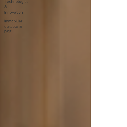
Technologies
&
Innovation
Immobilier
durable &
RSE