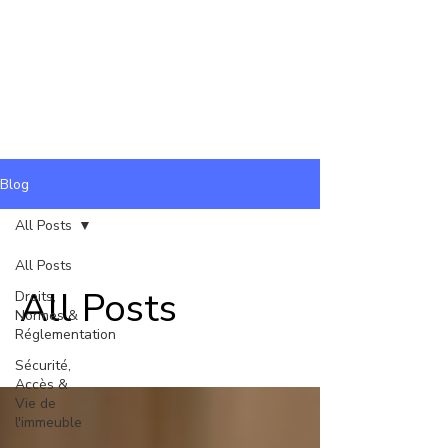
Blog
All Posts
All Posts
All Posts
Droits,
Normes &
Réglementation
Sécurité,
Accès &
Vie de
l'immeuble