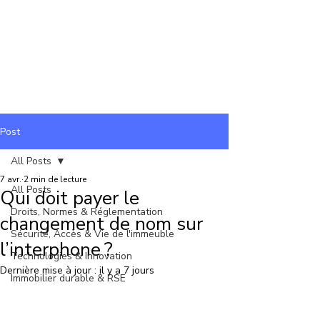
Post
All Posts
7 avr.
2 min de lecture
All Posts
Qui doit payer le
Droits, Normes & Réglementation
changement de nom sur
Sécurité, Accès & Vie de l'immeuble
l’interphone ?
Technologies & Innovation
Dernière mise à jour :
il y a 7 jours
Immobilier durable & RSE