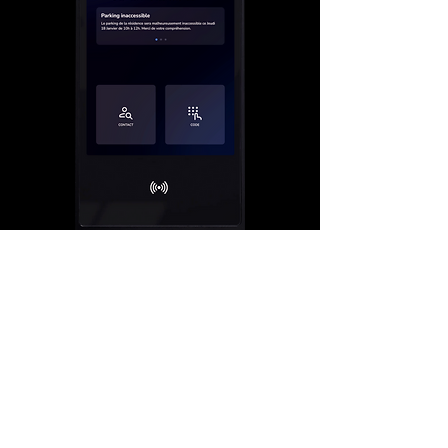
L'Intercom+ conjugue
technologie et design
Découvrez l'Intercom+, la nouvelle
génération d'interphone qui lutte contre
l'obsolescence programmée. Conçu pour
durer, il s'enrichit constamment de