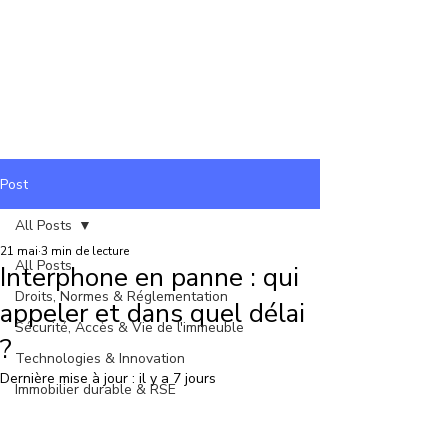
Post
All Posts
21 mai
3 min de lecture
All Posts
Interphone en panne : qui
Droits, Normes & Réglementation
appeler et dans quel délai
Sécurité, Accès & Vie de l'immeuble
?
Technologies & Innovation
Dernière mise à jour :
il y a 7 jours
Immobilier durable & RSE