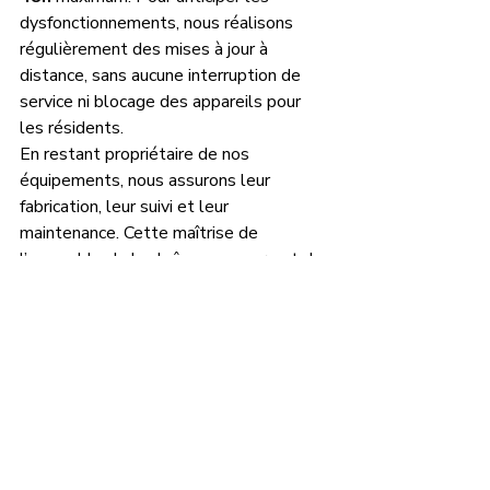
dysfonctionnements, nous réalisons 
régulièrement des mises à jour à 
distance, sans aucune interruption de 
service ni blocage des appareils pour 
les résidents. 
En restant propriétaire de nos 
équipements, nous assurons leur 
fabrication, leur suivi et leur 
maintenance. Cette maîtrise de 
l’ensemble de la chaîne nous permet de 
garantir des interventions plus rapides, 
un pilotage rigoureux et une gestion 
simplifiée pour les copropriétés.
Sécurité, Accès & Vie de l'immeuble